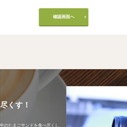
確認画面へ
べ尽くす！
中のたまごサンドを食べ尽くし