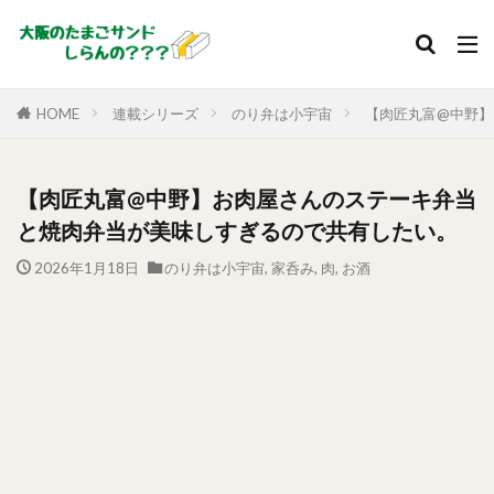
HOME
連載シリーズ
のり弁は小宇宙
【肉匠丸富@中野】
【肉匠丸富@中野】お肉屋さんのステーキ弁当
と焼肉弁当が美味しすぎるので共有したい。
2026年1月18日
のり弁は小宇宙
,
家呑み
,
肉
,
お酒