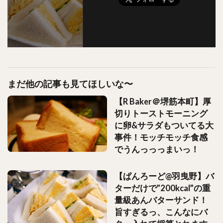
まだ他の記事も見てほしいな〜
【R Baker＠堺筋本町】厚
切りトーストモーニング
に卵&サラダもついてる大
事件！モッチモッチ食感
でうんっっっまいっ！
【ぱんろーど@羽曳野】バ
ターだけで”200kcal”の重
量級あんバターサンド！
旨すぎるっ、こんなにバ