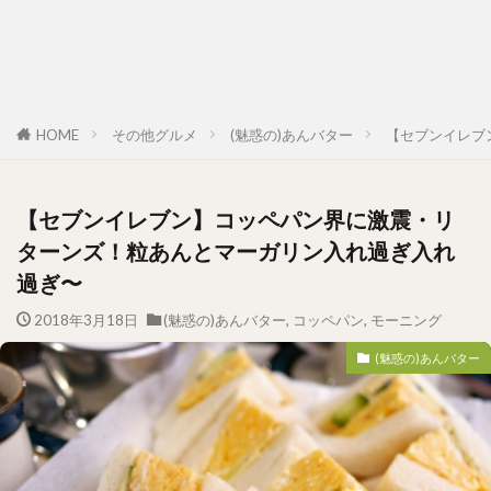
HOME
その他グルメ
(魅惑の)あんバター
【セブンイレブ
【セブンイレブン】コッペパン界に激震・リ
ターンズ！粒あんとマーガリン入れ過ぎ入れ
過ぎ〜
2018年3月18日
(魅惑の)あんバター
,
コッペパン
,
モーニング
(魅惑の)あんバター