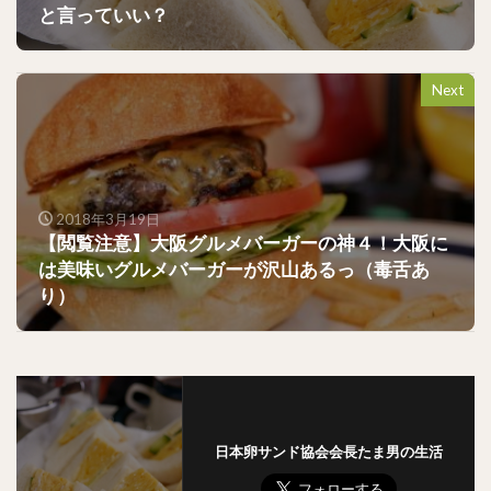
と言っていい？
Next
2018年3月19日
【閲覧注意】大阪グルメバーガーの神４！大阪に
は美味いグルメバーガーが沢山あるっ（毒舌あ
り）
日本卵サンド協会会長たま男の生活