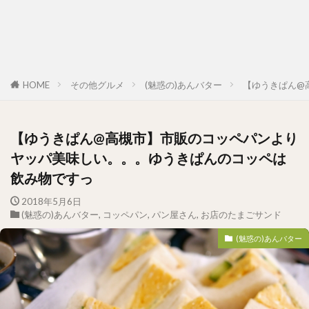
HOME
その他グルメ
(魅惑の)あんバター
【ゆうきぱん@
【ゆうきぱん@高槻市】市販のコッペパンより
ヤッパ美味しい。。。ゆうきぱんのコッペは
飲み物ですっ
2018年5月6日
(魅惑の)あんバター
,
コッペパン
,
パン屋さん
,
お店のたまごサンド
(魅惑の)あんバター