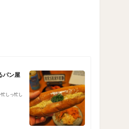
るパン屋
ー忙しっ忙し