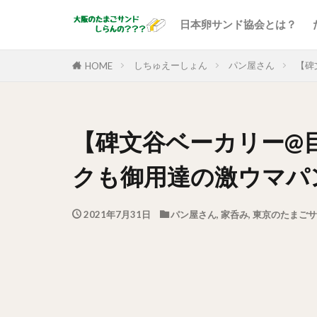
日本卵サンド協会とは？
しちゅえーしょん
パン屋さん
【碑
HOME
【碑文谷ベーカリー@
クも御用達の激ウマパ
2021年7月31日
パン屋さん
,
家呑み
,
東京のたまごサ