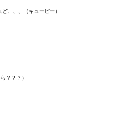
れど、、、（キューピー）
から？？？）