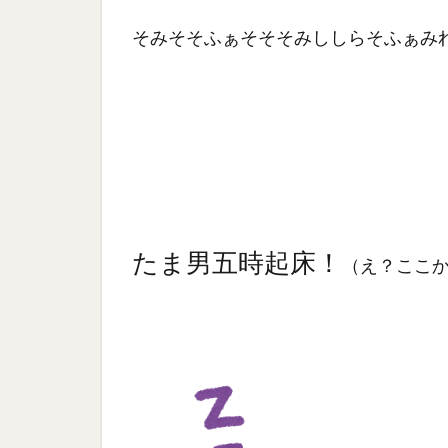
そみそそふぁそそそみししらそふぁみ
たま男五時起床！
（え？ここ