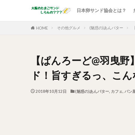
日本卵サンド協会とは？
その他グルメ
(魅惑の)あんバター
HOME
【ぱんろーど@羽曳野】
ド！旨すぎるっ、こん
2018年10月12日
(魅惑の)あんバター
,
カフェ
,
パン