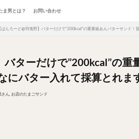
たま男とは？
お問い合わせ
【ぱんろーど@羽曳野】バターだけで”200kcal”の重量級あんバターサン
バターだけで”200kcal”の
なにバター入れて採算とれま
屋さん
,
お店のたまごサンド