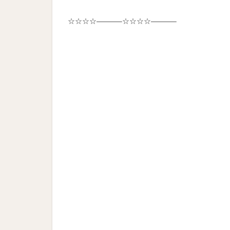
☆☆☆☆———–☆☆☆☆———–