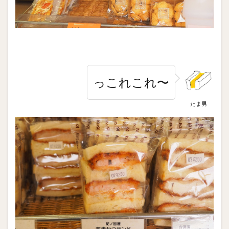
っこれこれ〜
たま男