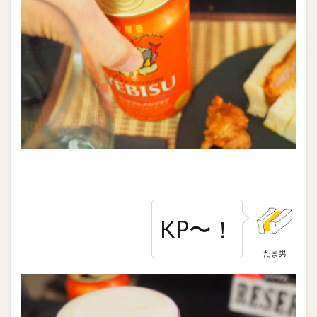
KP〜！
たま男