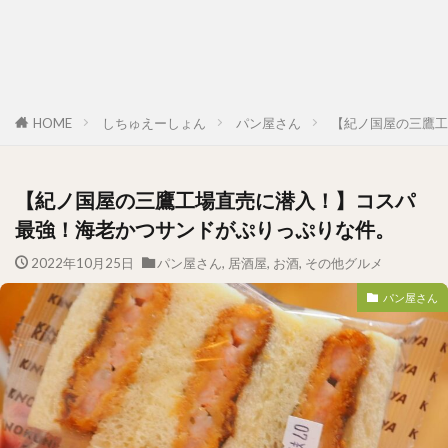
HOME
しちゅえーしょん
パン屋さん
【紀ノ国屋の三鷹工
【紀ノ国屋の三鷹工場直売に潜入！】コスパ
最強！海老かつサンドがぷりっぷりな件。
2022年10月25日
パン屋さん
,
居酒屋
,
お酒
,
その他グルメ
パン屋さん