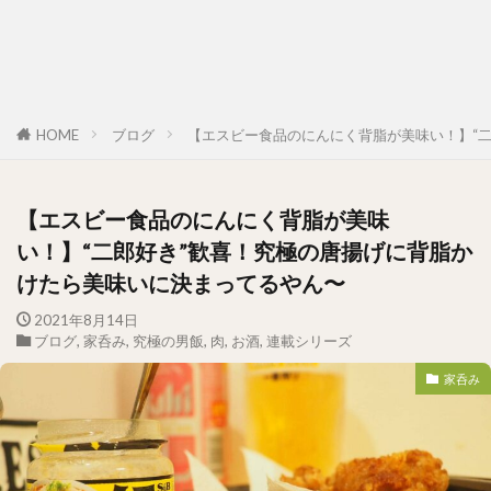
HOME
ブログ
【エスビー食品のにんにく背脂が美味い！】“
【エスビー食品のにんにく背脂が美味
い！】“二郎好き”歓喜！究極の唐揚げに背脂か
けたら美味いに決まってるやん〜
2021年8月14日
ブログ
,
家呑み
,
究極の男飯
,
肉
,
お酒
,
連載シリーズ
家呑み