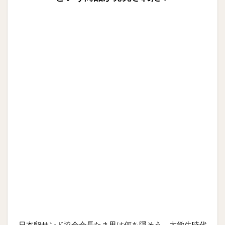
日本卵サンド協会会長たま男は何を隠そう、大学生時代