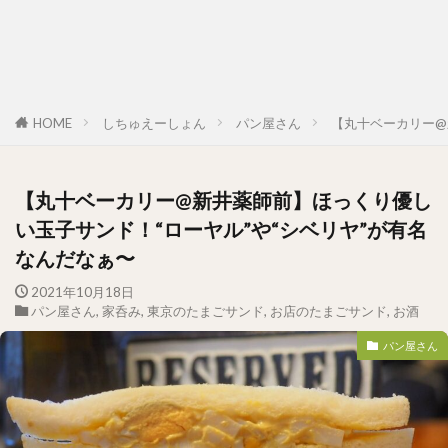
HOME
しちゅえーしょん
パン屋さん
【丸十ベーカリー@
【丸十ベーカリー@新井薬師前】ほっくり優し
い玉子サンド！“ローヤル”や“シベリヤ”が有名
なんだなぁ〜
2021年10月18日
パン屋さん
,
家呑み
,
東京のたまごサンド
,
お店のたまごサンド
,
お酒
パン屋さん