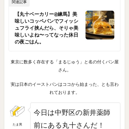
関連記事
【丸十ベーカリー@練馬】美
味しいコッペパンでフィッシ
ュフライ挟んだら、そりゃ美
味しいよね〜ってなった休日
の夜ごはん。
東京に数多く存在する「まるじゅう」と名の付くパン屋
さん。
実は日本のイーストパンはココから始まった、とも言わ
れております。
今日は中野区の新井薬師
前にある丸十さんだ！
たま男