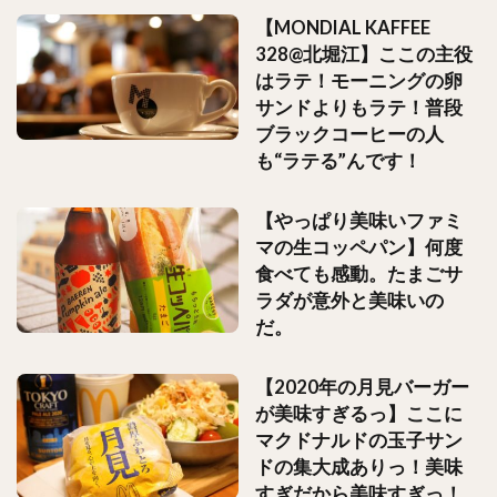
【MONDIAL KAFFEE
328@北堀江】ここの主役
はラテ！モーニングの卵
サンドよりもラテ！普段
ブラックコーヒーの人
も“ラテる”んです！
【やっぱり美味いファミ
マの生コッペパン】何度
食べても感動。たまごサ
ラダが意外と美味いの
だ。
【2020年の月見バーガー
が美味すぎるっ】ここに
マクドナルドの玉子サン
ドの集大成ありっ！美味
すぎだから美味すぎっ！