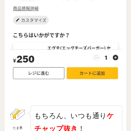
もちろん、いつも通り
ケ
チャップ抜き
！
たま男