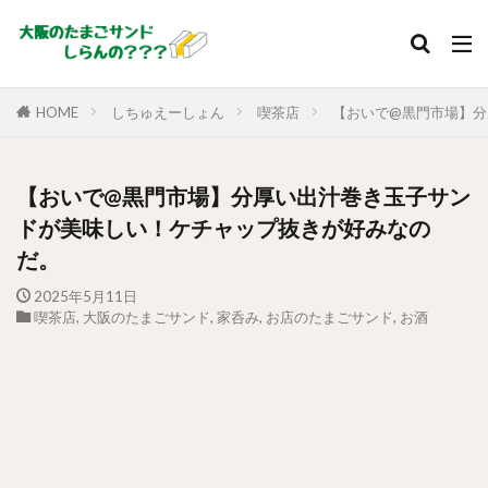
HOME
しちゅえーしょん
喫茶店
【おいで@黒門市場】分
【おいで@黒門市場】分厚い出汁巻き玉子サン
ドが美味しい！ケチャップ抜きが好みなの
だ。
2025年5月11日
喫茶店
,
大阪のたまごサンド
,
家呑み
,
お店のたまごサンド
,
お酒