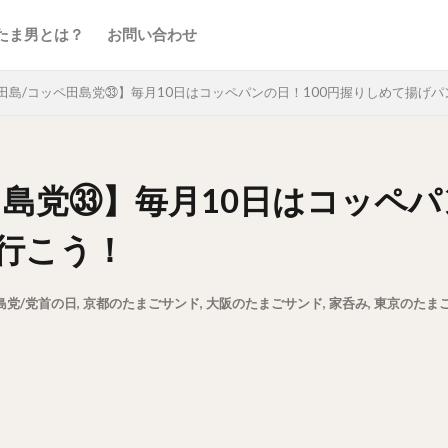
たま男とは？
お問い合わせ
田島/コッペ田島党㉝】毎月10日はコッペパンの日！100円握りしめて揚げ
島党㉝】毎月10日はコッペパ
行こう！
島党/党首の日
,
京都のたまごサンド
,
大阪のたまごサンド
,
家呑み
,
東京のたま