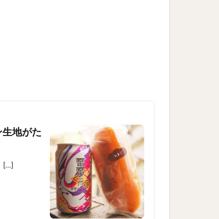
ン生地がた
…]