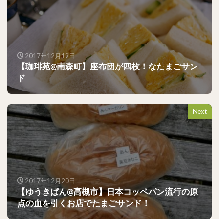
2017年12月19日
【珈琲苑@南森町】座布団が四枚！なたまごサン
ド
Next
2017年12月20日
【ゆうきぱん@高槻市】日本コッペパン流行の原
点の血を引くお店でたまごサンド！