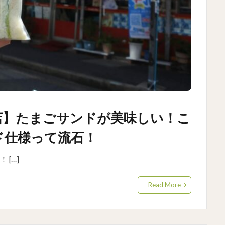
店】たまごサンドが美味しい！こ
ド仕様って流石！
[…]
Read More