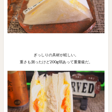
ぎっしりの具材が眩しい。
重さも測ったけど200g弱あって重量級だ。