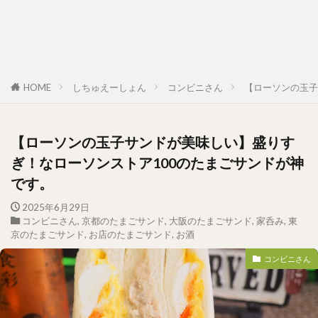
HOME
しちゅえーしょん
コンビニさん
【ローソンの玉子
【ローソンの玉子サンドが美味しい】盛りす
ぎ！なローソンストア100のたまごサンドが神
です。
2025年6月29日
コンビニさん
,
京都のたまごサンド
,
大阪のたまごサンド
,
家呑み
,
東
京のたまごサンド
,
お店のたまごサンド
,
お酒
コンビニさん