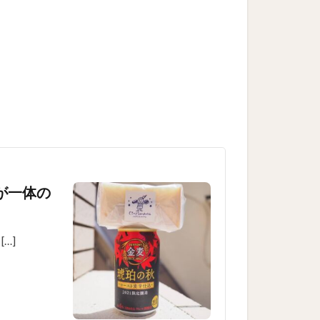
ンが一体の
…]