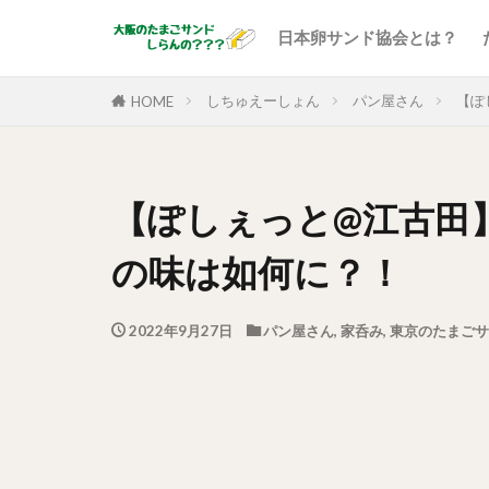
日本卵サンド協会とは？
しちゅえーしょん
パン屋さん
【ぽ
HOME
【ぽしぇっと@江古田
の味は如何に？！
2022年9月27日
パン屋さん
,
家呑み
,
東京のたまごサ