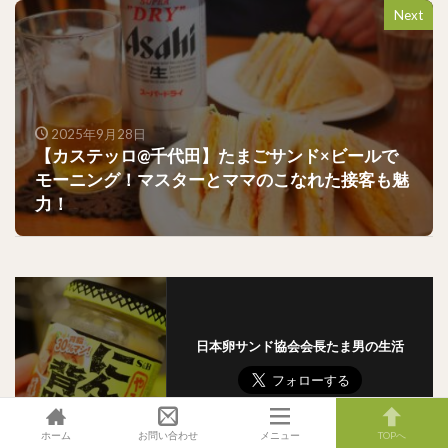
Next
2025年9月28日
【カステッロ@千代田】たまごサンド×ビールで
モーニング！マスターとママのこなれた接客も魅
力！
日本卵サンド協会会長たま男の生活
ホーム
お問い合わせ
メニュー
TOPへ