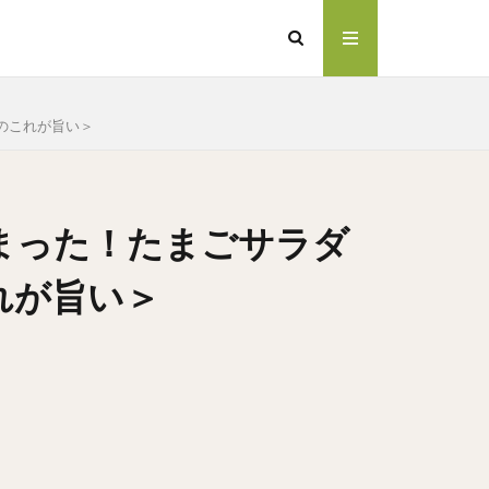
のこれが旨い＞
まった！たまごサラダ
れが旨い＞